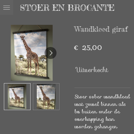
STOER EN BROCANTE
Ga
direct
naar
Wandkleed giraf
de
hoofdinhoud
€ 25,00
Uitverkocht
Stoer sober wandkleed
wat zowel binnen als
bv buiten onder de
overkapping kan
worden gehangen