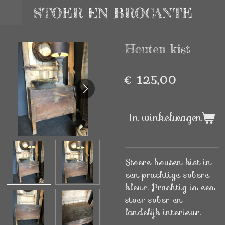
STOER EN BROCANTE
Ga
direct
naar
Houten kist
de
hoofdinhoud
€ 125,00
In winkelwagen
Stoere houten kist in
een prachtige sobere
kleur. Prachtig in een
stoer sober en
landelijk interieur.