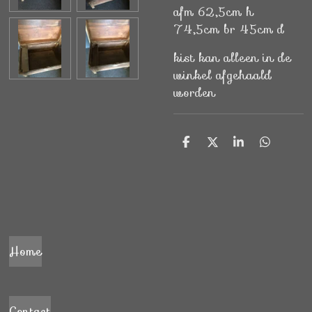
afm 62,5cm h
74,5cm br 45cm d
kist kan alleen in de
winkel afgehaald
worden
D
D
S
D
e
e
h
e
l
e
a
l
e
l
r
e
n
e
n
Home
Contact