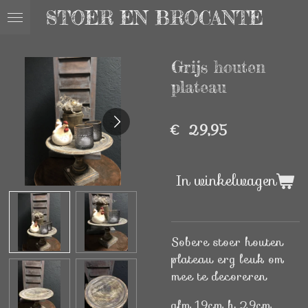
STOER EN BROCANTE
Ga
direct
naar
Grijs houten
de
hoofdinhoud
plateau
€ 29,95
In winkelwagen
Sobere stoer houten
plateau erg leuk om
mee te decoreren
afm 19cm h 29cm