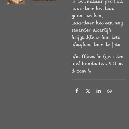
is een natuur product
waardoor het kan
gaan werken,
waardoor het een nog
stoerder uiterlijk
krijgt. Kleur kan iets
afwijken door de foto
afm 85cm br (gemeten
incl handvaten 40cm
d 8cm h
D
D
S
D
e
e
h
e
l
e
a
l
e
l
r
e
n
e
n