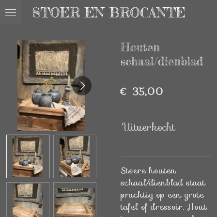
STOER EN BROCANTE
Ga
direct
naar
Houten
de
hoofdinhoud
schaal/dienblad
€ 35,00
Uitverkocht
Stoere houten
schaal/dienblad staat
prachtig op een grote
tafel of dressoir. Hout