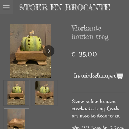
STOER EN BROCANTE
Ga
direct
naar
Vierkante
de
hoofdinhoud
houten trog
€ 35,00
In winkelwagen
Stoer sober houten
vierkante trog. Leuk
om mee te decoreren
afm 22,5cm br 22cm