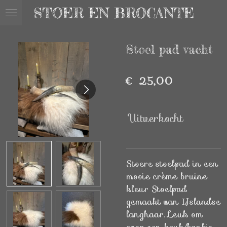
STOER EN BROCANTE
Ga
direct
naar
Stoel pad vacht
de
hoofdinhoud
€ 25,00
Uitverkocht
Stoere stoelpad in een
mooie crème bruine
kleur Stoelpad
gemaakt van IJslandse
langhaar. Leuk om