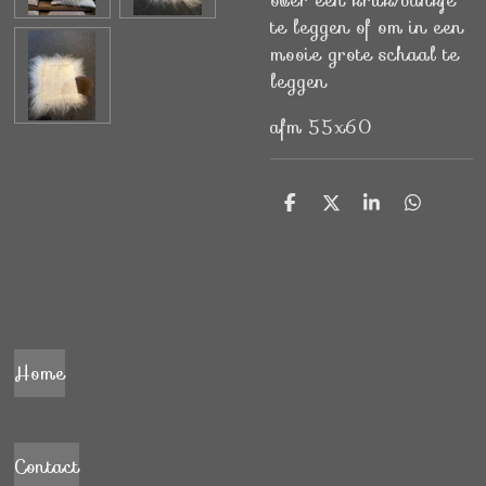
over een kruk/bankje
te leggen of om in een
mooie grote schaal te
leggen
afm 55x60
D
D
S
D
e
e
h
e
l
e
a
l
e
l
r
e
n
e
n
Home
Contact