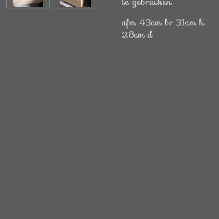
te gebruiken
afm 43cm br 31cm h
28cm d