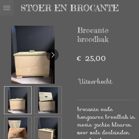
STOER EN BROCANTE
Ga
direct
naar
Brocante
de
hoofdinhoud
broodbak
€ 25,00
Uitverkocht
brocante oude
hongaarse broodbak in
mooie zachte kleuren
voor vele doeleinden