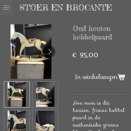
STOER EN BROCANTE
Ga
direct
naar
Oud houten
de
hoofdinhoud
hobbelpaard
€ 95,00
In winkelwagen
Hoe mooi is dit
houten franse hobbel
paard in de
authentieke groene