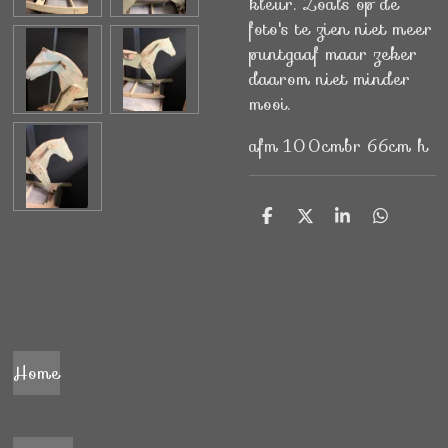
kleur. Zoals op de
foto's te zien niet meer
puntgaaf maar zeker
daarom niet minder
mooi.
afm 100cmbr 66cm h
D
D
S
D
e
e
h
e
l
e
a
l
e
l
r
e
n
e
n
Home