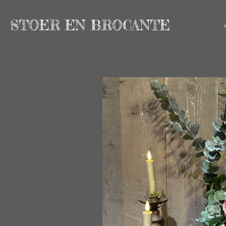
Ga
STOER EN BROCANTE
direct
naar
de
hoofdinhoud