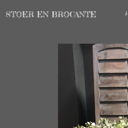
Ga
STOER EN BROCANTE
direct
naar
de
hoofdinhoud