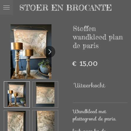
STOER EN BROCANTE
Ga
direct
naar
Stoffen
de
hoofdinhoud
wandkleed plan
de paris
€ 15,00
Uitverkocht
Wandkleed met
plattegrond de paris.
leuk voor bv de