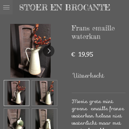
STOER EN BROCANTE
Ga
direct
naar
Frans emaille
de
hoofdinhoud
waterkan
€ 19,95
Uitverkocht
Mooie grote mint
groene emaille franse
waterkan helaas niet
waterdicht maar met